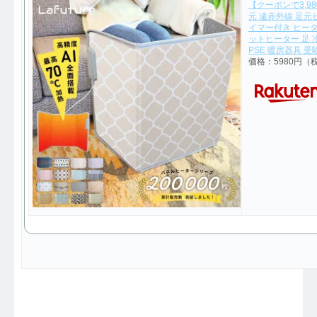
【クーポンで3,9
元 遠赤外線 足元
イマー付き ヒータ
ットヒーター 足 
PSE 暖房器具 
価格：5980円（