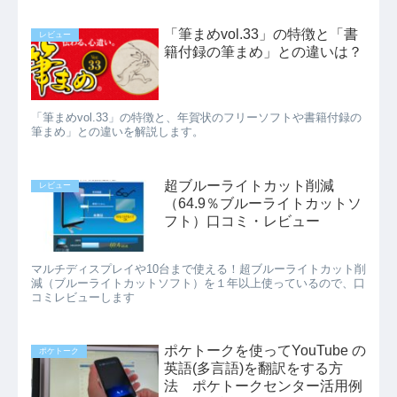
「筆まめvol.33」の特徴と「書
レビュー
籍付録の筆まめ」との違いは？
「筆まめvol.33」の特徴と、年賀状のフリーソフトや書籍付録の
筆まめ」との違いを解説します。
超ブルーライトカット削減
レビュー
（64.9％ブルーライトカットソ
フト）口コミ・レビュー
マルチディスプレイや10台まで使える！超ブルーライトカット削
減（ブルーライトカットソフト）を１年以上使っているので、口
コミレビューします
ポケトークを使ってYouTube の
ポケトーク
英語(多言語)を翻訳をする方
法 ポケトークセンター活用例