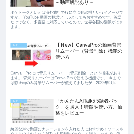
～動画解説あり～
ポケトークといえば海外旅行で役に立つ翻訳機というイメージで
すが、 YouTube 動画の翻訳ツールとしてもおすすめです。英語
だけでなく、多言語に対応しているので、世界各国の翻訳ができ
ます。
【Ｎew】CanvaProの動画背景
レビュー
リムーバー（背景削除）機能の
使い方
Canva Proには背景リムーバー（背景削除）という機能があり
ます。 背景リムーバーはCanva Proで使える機能です。 今まで
は静止画のみ背景リムーバーが使えてましたが、2022年9月に...
「かんたんAITalk5 5話者パッ
レビュー
ク」を購入！特徴や使い方、価
格をレビュー
綺麗な声で動画にナレーションを入れた人におすすめ！ソースネ
クストの「かんたんAITalk5 5話者パック」を購入したので、使