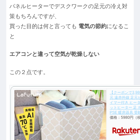
パネルヒーターでデスクワークの足元の冷え対
策もちろんですが、
買った目的は何と言っても
電気の節約
になるこ
と
エアコンと違って空気が乾燥しない
この２点です。
【クーポンで3,9
元 遠赤外線 足元
イマー付き ヒータ
ットヒーター 足 
PSE 暖房器具 
価格：5980円（